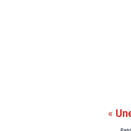
«
Une
Patr