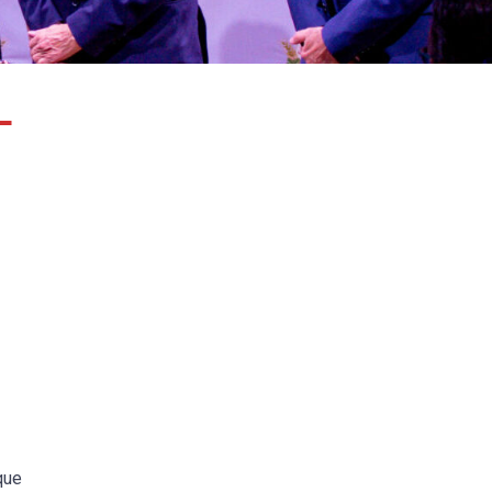
L
sque